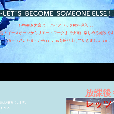
～LET`S BECOME SOMEONE ELSE !
e-WORLD 大宮は 、ハイスペックPCを導入し、
題のイースポーツからリモートワークまで快適に楽しめる施設で
埼玉（さいたま）からesportsを盛り上げていきましょう!!
放課後
​レッ
めお店はお休みにします。
ください。
す。