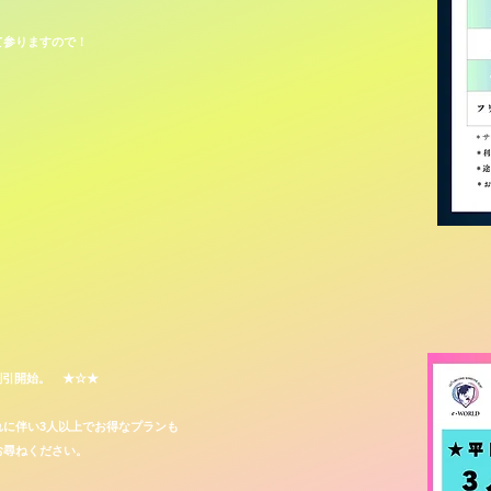
て参りますので！
数割引開始。 ★☆★
れに伴い3人以上でお得なプランも
お尋ねください。