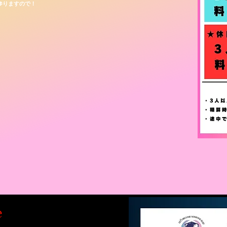
参りますので！
。
e