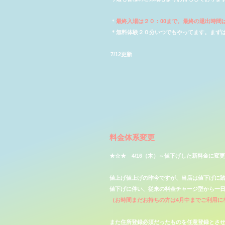
＊
最終入場は２０：00
まで。最終の退出時間は
​＊無料体験２０分いつでもやってます。まず
​7/12
更新
​料金体系変更
​★☆★ 4/16（木）～値下げした新料金に
値上げ値上げの昨今ですが、当店は値下げに
値下げに伴い、従来の料金チャージ型から一
（お時間まだお持ちの方は4月中までご利用に
また住所登録必須だったものを任意登録とさ