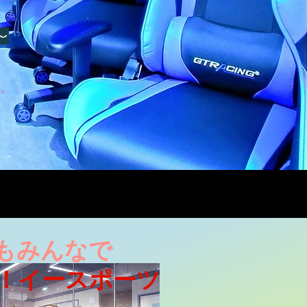
～
す。
もみんなで
ツ！イースポーツ