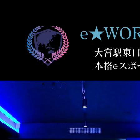
e★WO
大宮駅東口
​本格eス