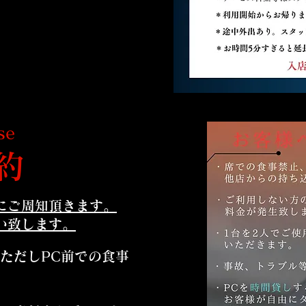
se
約
にご周知頂きます。
い致します。
ただしPC前での食事